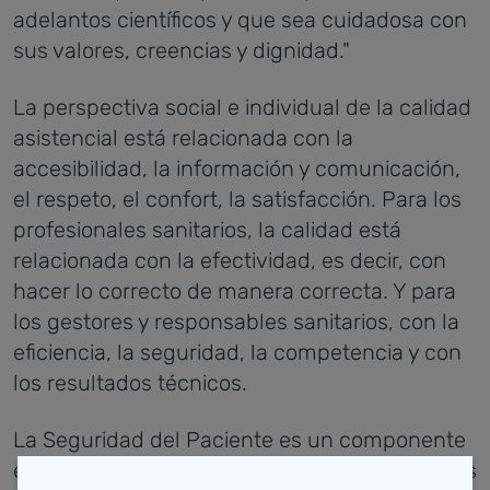
adelantos científicos y que sea cuidadosa con
sus valores, creencias y dignidad."
La perspectiva social e individual de la calidad
asistencial está relacionada con la
accesibilidad, la información y comunicación,
el respeto, el confort, la satisfacción. Para los
profesionales sanitarios, la calidad está
relacionada con la efectividad, es decir, con
hacer lo correcto de manera correcta. Y para
los gestores y responsables sanitarios, con la
eficiencia, la seguridad, la competencia y con
los resultados técnicos.
La Seguridad del Paciente es un componente
esencial de la calidad asistencial. Los sistemas