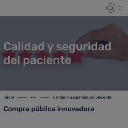
Calidad y seguridad del pacie
Saltar al contenido principal
Abrir b
Abr
Calidad y seguridad
del paciente
Inicio
Calidad y seguridad del paciente
ir-a inicio
Mostrar opciones del camino de migas
ir-a Calidad y seguridad del paciente
Compra pública innovadora