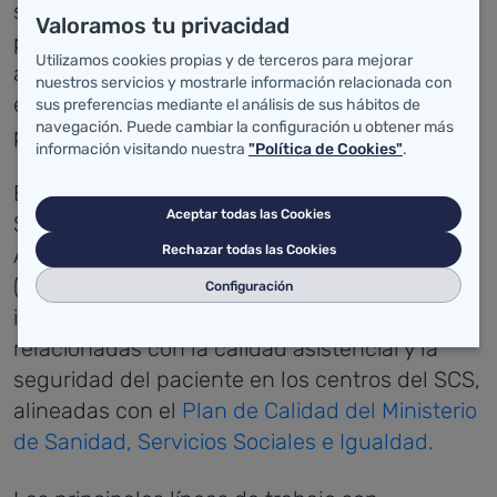
sanitarios deben establecer medidas que
Valoramos tu privacidad
permitan prevenir los errores y los efectos
Utilizamos cookies propias y de terceros para mejorar
adversos evitables en la práctica clínica y, de
nuestros servicios y mostrarle información relacionada con
este modo, controlar y minimizar los riesgos
sus preferencias mediante el análisis de sus hábitos de
navegación. Puede cambiar la configuración u obtener más
para el paciente.
información visitando nuestra
"Política de Cookies"
.
El Área de Calidad Asistencial de la
Aceptar todas las Cookies
Subdirección de Desarrollo y Calidad
Asistencial del Servicio Cántabro de Salud
Rechazar todas las Cookies
(SCS), tiene como misión planificar,
Configuración
implementar y evaluar las estrategias
relacionadas con la calidad asistencial y la
seguridad del paciente en los centros del SCS,
alineadas con el
Plan de Calidad del Ministerio
de Sanidad, Servicios Sociales e Igualdad.