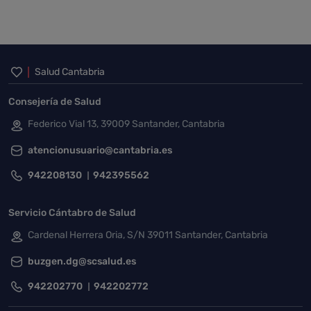
Inicio del pie de página
Salud Cantabria
Consejería de Salud
Federico Vial 13, 39009 Santander, Cantabria
atencionusuario@cantabria.es
942208130
942395562
Servicio Cántabro de Salud
Cardenal Herrera Oria, S/N 39011 Santander, Cantabria
buzgen.dg@scsalud.es
942202770
942202772