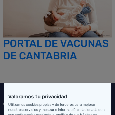
PORTAL DE VACUNAS
DE CANTABRIA
Inicio del pie de página
Salud Cantabria
Valoramos tu privacidad
Consejería de Salud
Utilizamos cookies propias y de terceros para mejorar
nuestros servicios y mostrarle información relacionada con
Federico Vial 13, 39009 Santander, Cantabria
sus preferencias mediante el análisis de sus hábitos de