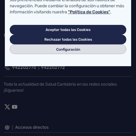
navegación. Puede cambiar la configuración u obtener más
atencionusuario@cantabria.es
información visitando nuestra
"Política de Cookies"
.
942208130
942395562
Aceptar todas las Cookies
Servicio Cántabro de Salud
Rechazar todas las Cookies
Cardenal Herrera Oria, S/N 39011 Santander, Cantabria
Configuración
buzgen.dg@scsalud.es
942202770
942202772
Toda la actualidad de Salud Cantabria en las redes sociales.
¡Síguenos!
Accesos directos