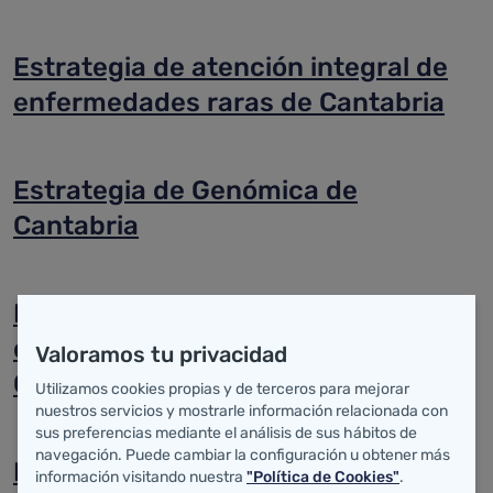
Estrategia de atención integral de
enfermedades raras de Cantabria
Estrategia de Genómica de
Cantabria
Marco estratégico para el cuidado
de la Salud de las personas en
Valoramos tu privacidad
Cantabria
Utilizamos cookies propias y de terceros para mejorar
nuestros servicios y mostrarle información relacionada con
sus preferencias mediante el análisis de sus hábitos de
navegación. Puede cambiar la configuración u obtener más
Estrategia para familias de niños y
información visitando nuestra
"Política de Cookies"
.