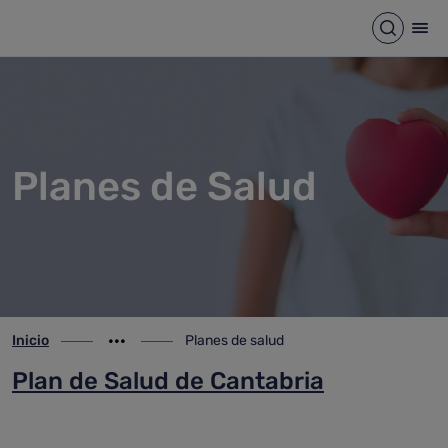
Planes de salud
Saltar al contenido principal
Abrir b
Abr
Planes de Salud
Inicio
Planes de salud
ir-a inicio
Mostrar opciones del camino de migas
ir-a Planes de salud
Plan de Salud de Cantabria