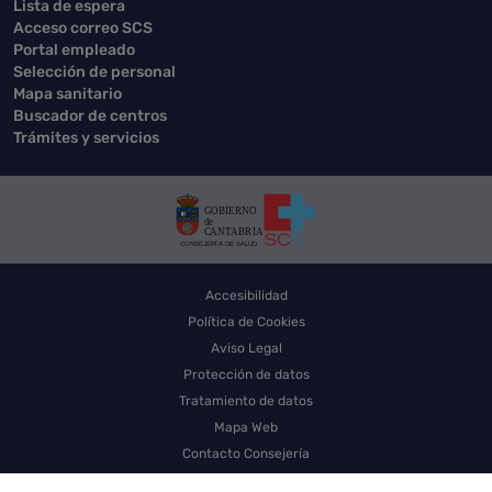
Lista de espera
Acceso correo SCS
Portal empleado
Selección de personal
Mapa sanitario
Buscador de centros
Trámites y servicios
Accesibilidad
Política de Cookies
Aviso Legal
Protección de datos
Tratamiento de datos
Mapa Web
Contacto Consejería
Contacto SCS