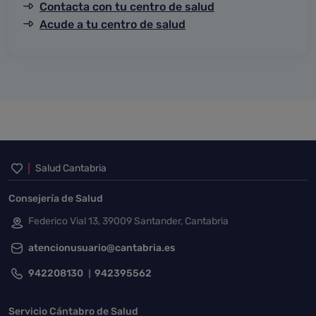
Contacta con tu centro de salud
Acude a tu centro de salud
Inicio del pie de página
Salud Cantabria
Consejería de Salud
Federico Vial 13, 39009 Santander, Cantabria
atencionusuario@cantabria.es
942208130
942395562
Servicio Cántabro de Salud