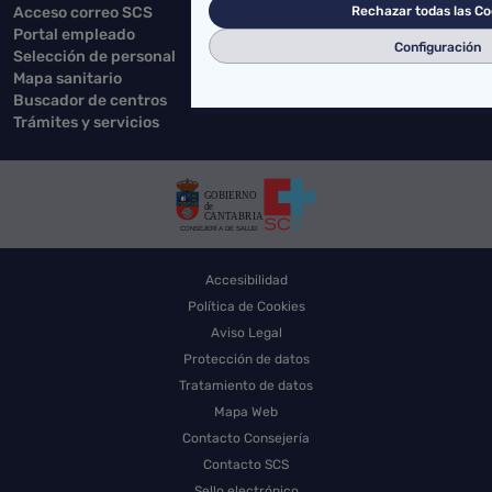
Rechazar todas las Co
Acceso correo SCS
Portal empleado
Configuración
Selección de personal
Mapa sanitario
Buscador de centros
Trámites y servicios
Accesibilidad
Política de Cookies
Aviso Legal
Protección de datos
Tratamiento de datos
Mapa Web
Contacto Consejería
Contacto SCS
Sello electrónico