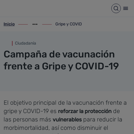
Gripe y COVID
Saltar al contenido principal
Abrir b
Abr
Inicio
Gripe y COVID
ir-a inicio
Mostrar opciones del camino de migas
ir-a Gripe y COVID
Ciudadanía
Campaña de vacunación
frente a Gripe y COVID-19
El objetivo principal de la vacunación frente a
gripe y COVID-19 es
de
reforzar la protección
las personas más
para reducir la
vulnerables
morbimortalidad, así como disminuir el