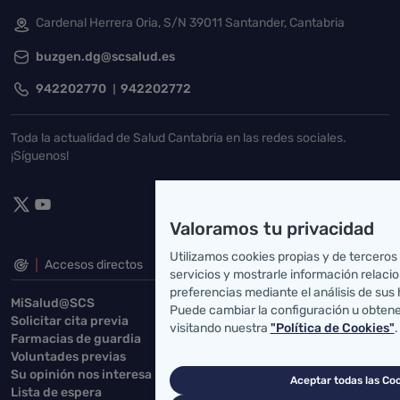
Cardenal Herrera Oria, S/N 39011 Santander, Cantabria
buzgen.dg@scsalud.es
942202770
942202772
Toda la actualidad de Salud Cantabria en las redes sociales.
¡Síguenos!
Valoramos tu privacidad
Utilizamos cookies propias y de terceros
Accesos directos
servicios y mostrarle información relaci
preferencias mediante el análisis de sus
MiSalud@SCS
Puede cambiar la configuración u obten
Solicitar cita previa
visitando nuestra
"Política de Cookies"
.
Farmacias de guardia
Voluntades previas
Su opinión nos interesa
Aceptar todas las Co
Lista de espera