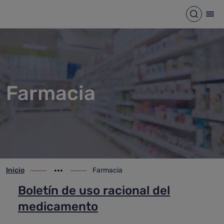
Farmacia
Saltar al contenido principal
Abrir b
Abr
Farmacia
Inicio
Farmacia
ir-a inicio
Mostrar opciones del camino de migas
ir-a Farmacia
Boletín de uso racional del
medicamento