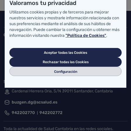
Valoramos tu privacidad
Utilizamos cookies propias y de terceros para mejorar
nuestros servicios y mostrarle información relacionada con
Inicio del pie de página
Salud Cantabria
sus preferencias mediante el análisis de sus hábitos de
navegación. Puede cambiar la configuración u obtener más
Consejería de Salud
información visitando nuestra
"Política de Cookies"
.
Federico Vial 13, 39009 Santander, Cantabria
Aceptar todas las Cookies
atencionusuario@cantabria.es
Rechazar todas las Cookies
942208130
942395562
Configuración
Servicio Cántabro de Salud
Cardenal Herrera Oria, S/N 39011 Santander, Cantabria
buzgen.dg@scsalud.es
942202770
942202772
Toda la actualidad de Salud Cantabria en las redes sociales.