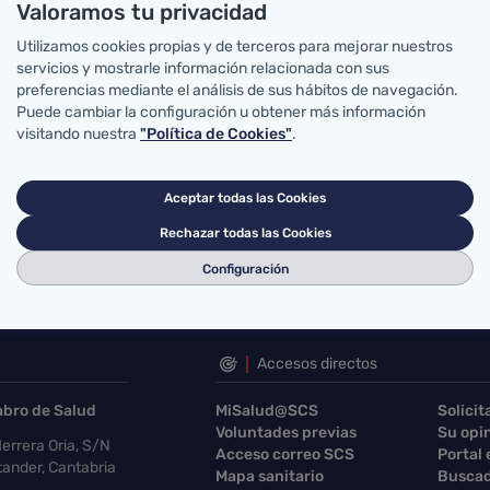
Valoramos tu privacidad
Bronceado artificial
Utilizamos cookies propias y de terceros para mejorar nuestros
Tatuaje, micropigmentación y piercings
servicios y mostrarle información relacionada con sus
preferencias mediante el análisis de sus hábitos de navegación.
Puede cambiar la configuración u obtener más información
visitando nuestra
"Política de Cookies"
.
Aceptar todas las Cookies
Rechazar todas las Cookies
Configuración
Accesos directos
abro de Salud
MiSalud@SCS
Solicit
Voluntades previas
Su opi
errera Oria, S/N
Acceso correo SCS
Portal
ander, Cantabria
Mapa sanitario
Buscad