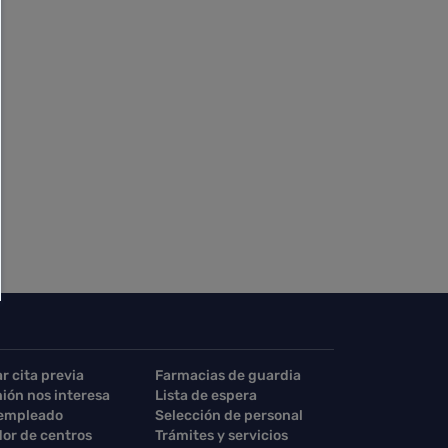
ar cita previa
Farmacias de guardia
nión nos interesa
Lista de espera
 empleado
Selección de personal
or de centros
Trámites y servicios