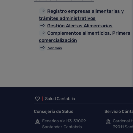
Registro empresas alimentarias y
trámites administrativos
Gestión Alertas Alimentarias
Complementos alimenticios. Primera
comercialización
Ver más
Inicio del pie de página
Salud Cantabria
Consejería de Salud
Servicio Cánt
Federico Vial 13, 39009
Cardenal H
Santander, Cantabria
39011 Sant