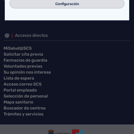
Configuración
Accesos directos
MiSalud@SCS
Solicitar cita previa
Farmacias de guardia
Voluntades previas
Su opinión nos interesa
Lista de espera
Acceso correo SCS
Portal empleado
Selección de personal
Mapa sanitario
Buscador de centros
Trámites y servicios