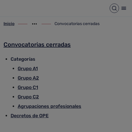
Convocatorias cerradas
Saltar al contenido principal
Abrir b
Abr
Inicio
Convocatorias cerradas
ir-a inicio
Mostrar opciones del camino de migas
ir-a Convocatorias cerradas
Convocatorias cerradas
Categorías
Grupo A1
Grupo A2
Grupo C1
Grupo C2
Agrupaciones profesionales
Decretos de OPE