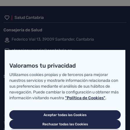
Inicio del pie de página
Salud Cantabria
Consejería de Salud
Federico Vial 13, 39009 Santander, Cantabria
atencionusuario@cantabria.es
942208130
942395562
Valoramos tu privacidad
Utilizamos cookies propias y de terceros para mejorar
Servicio Cántabro de Salud
nuestros servicios y mostrarle información relacionada con
Cardenal Herrera Oria, S/N 39011 Santander, Cantabria
sus preferencias mediante el análisis de sus hábitos de
navegación. Puede cambiar la configuración u obtener más
buzgen.dg@scsalud.es
información visitando nuestra
"Política de Cookies"
.
942202770
942202772
Aceptar todas las Cookies
Toda la actualidad de Salud Cantabria en las redes sociales.
Rechazar todas las Cookies
¡Síguenos!