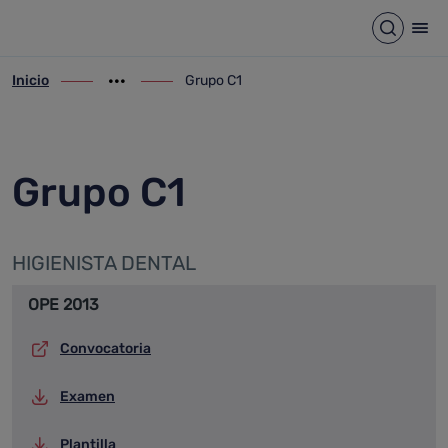
Grupo C1
Saltar al contenido principal
Abrir b
Abr
Inicio
Grupo C1
ir-a inicio
Mostrar opciones del camino de migas
ir-a Grupo C1
Grupo C1
HIGIENISTA DENTAL
OPE 2013
Convocatoria
Examen
Plantilla