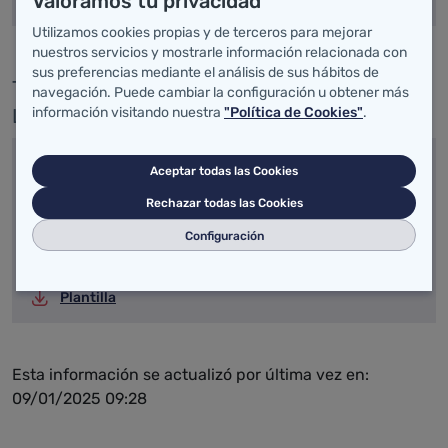
Valoramos tu privacidad
Convocatoria
Utilizamos cookies propias y de terceros para mejorar
nuestros servicios y mostrarle información relacionada con
sus preferencias mediante el análisis de sus hábitos de
TÉCNICO/A EN PREVENCIÓN RIESGOS
navegación. Puede cambiar la configuración u obtener más
información visitando nuestra
"Política de Cookies"
.
LABORALES NIVEL INTERMEDIO
OPE 2013
Aceptar todas las Cookies
Convocatoria
Rechazar todas las Cookies
Configuración
Examen
Plantilla
Esta información se actualizó por última vez en:
09/01/2025 09:28