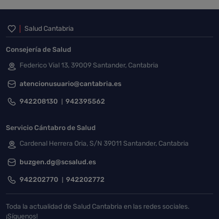
Inicio del pie de página
Salud Cantabria
Consejería de Salud
Federico Vial 13, 39009 Santander, Cantabria
atencionusuario@cantabria.es
942208130
942395562
Servicio Cántabro de Salud
Cardenal Herrera Oria, S/N 39011 Santander, Cantabria
buzgen.dg@scsalud.es
942202770
942202772
Toda la actualidad de Salud Cantabria en las redes sociales.
¡Síguenos!