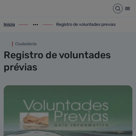
Registro de voluntades previ
Saltar al contenido principal
Abrir b
Abr
Inicio
Registro de voluntades previas
ir-a inicio
Mostrar opciones del camino de migas
ir-a Registro de voluntades previas
Ciudadanía
Registro de voluntades
prévias