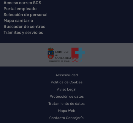
Acceso correo SCS
Portal empleado
Selección de personal
Mapa sanitario
Buscador de centros
Trámites y servicios
Accesibilidad
Política de Cookies
Aviso Legal
Protección de datos
Tratamiento de datos
Mapa Web
Contacto Consejería
Contacto SCS
Sello electrónico