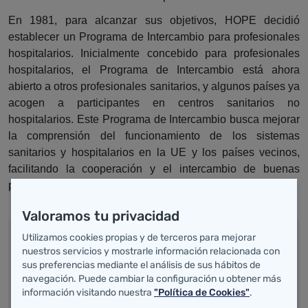
En 1981, para alcanzar sus objetivos, HOPE decidió
establecer un Programa de Intercambio para profesionales
hospitalarios. Inicialmente concebido para profesionales
hospitalarios, el Programa de Intercambio está ahora
abierto a otros profesionales sanitarios, y algunos países ya
acogen a participantes en centros sanitarios no
hospitalarios. Este Programa de Intercambio busca mejorar
la comprensión del funcionamiento de los sistemas
sanitarios y hospitalarios en la UE y los países vecinos,
facilitando la cooperación y el intercambio de buenas
prácticas.
Valoramos tu privacidad
Utilizamos cookies propias y de terceros para mejorar
Enlaces
nuestros servicios y mostrarle información relacionada con
sus preferencias mediante el análisis de sus hábitos de
Programa HOPE 2026
navegación. Puede cambiar la configuración u obtener más
información visitando nuestra
"Política de Cookies"
.
Ver preguntas frecuentes