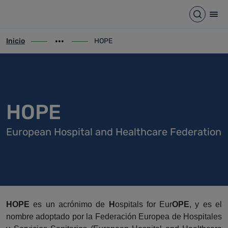
HOPE
Saltar al contenido principal
Abrir b
Abr
Inicio
HOPE
ir-a inicio
Mostrar opciones del camino de migas
ir-a HOPE
HOPE
European Hospital and Healthcare Federation
HOPE
es un acrónimo de
H
ospitals for Eur
OPE
, y es el
nombre adoptado por la Federación Europea de Hospitales