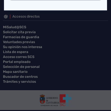
Accesos directos
MiSalud@SCS
Solicitar cita previa
Farmacias de guardia
Voluntades previas
Su opinión nos interesa
Lista de espera
Acceso correo SCS
Portal empleado
Selección de personal
Mapa sanitario
Buscador de centros
Trámites y servicios