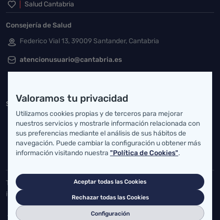
Inicio del pie de página
Salud Cantabria
Consejería de Salud
Federico Vial 13, 39009 Santander, Cantabria
atencionusuario@cantabria.es
942208130
942395562
Valoramos tu privacidad
Servicio Cántabro de Salud
Utilizamos cookies propias y de terceros para mejorar
Cardenal Herrera Oria, S/N 39011 Santander, Cantabria
nuestros servicios y mostrarle información relacionada con
sus preferencias mediante el análisis de sus hábitos de
buzgen.dg@scsalud.es
navegación. Puede cambiar la configuración u obtener más
información visitando nuestra
"Política de Cookies"
.
942202770
942202772
Aceptar todas las Cookies
Toda la actualidad de Salud Cantabria en las redes sociales.
¡Síguenos!
Rechazar todas las Cookies
Configuración