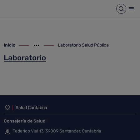
Laboratorio Salud Pública
Saltar al contenido principal
Abrir b
Abr
Inicio
Laboratorio Salud Pública
ir-a inicio
Mostrar opciones del camino de migas
ir-a Laboratorio Salud Pública
Laboratorio
Inicio del pie de página
Salud Cantabria
Consejería de Salud
Federico Vial 13, 39009 Santander, Cantabria