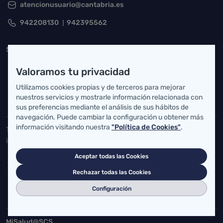
atencionusuario@cantabria.es
942208130
942395562
Servicio Cántabro de Salud
Cardenal Herrera Oria, S/N 39011 Santander, Cantabria
Valoramos tu privacidad
buzgen.dg@scsalud.es
Utilizamos cookies propias y de terceros para mejorar
nuestros servicios y mostrarle información relacionada con
942202770
942202772
sus preferencias mediante el análisis de sus hábitos de
navegación. Puede cambiar la configuración u obtener más
información visitando nuestra
"Política de Cookies"
.
Toda la actualidad de Salud Cantabria en las redes sociales.
¡Síguenos!
Aceptar todas las Cookies
Rechazar todas las Cookies
Configuración
Accesos directos
MiSalud@SCS