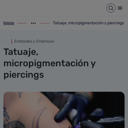
Tatuaje, micropigmentación y
Saltar al contenido principal
Abrir b
Abr
Inicio
Tatuaje, micropigmentación y piercings
ir-a inicio
Mostrar opciones del camino de migas
ir-a Tatuaje, micropigmentación y pierci
Entidades y Empresas
Tatuaje,
micropigmentación y
piercings