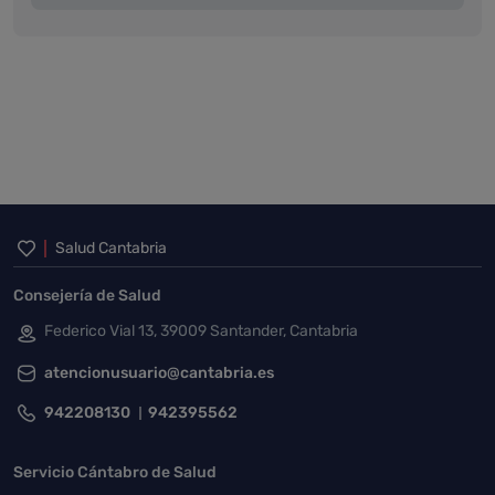
Inicio del pie de página
Salud Cantabria
Consejería de Salud
Federico Vial 13, 39009 Santander, Cantabria
atencionusuario@cantabria.es
942208130
942395562
Servicio Cántabro de Salud