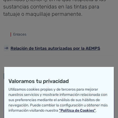
sustancias contenidas en las tintas para
tatuaje o maquillaje permanente.
Enlaces
Relación de tintas autorizadas por la AEMPS
Recursos
Valoramos tu privacidad
Utilizamos cookies propias y de terceros para mejorar
nuestros servicios y mostrarle información relacionada con
Documentos para descargar
sus preferencias mediante el análisis de sus hábitos de
navegación. Puede cambiar la configuración u obtener más
información visitando nuestra
"Política de Cookies"
.
REQUISITOS QUE DEBE CUMPLIR UN CENTRO DE
DECORACIÓN CORPORAL.