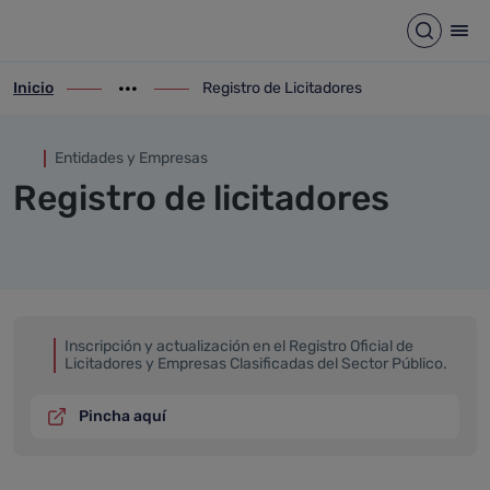
Registro de Licitadores
Saltar al contenido principal
Abrir b
Abr
Inicio
Registro de Licitadores
ir-a inicio
Mostrar opciones del camino de migas
ir-a Registro de Licitadores
Entidades y Empresas
Registro de licitadores
Inscripción y actualización en el Registro Oficial de
Licitadores y Empresas Clasificadas del Sector Público.
Pincha aquí