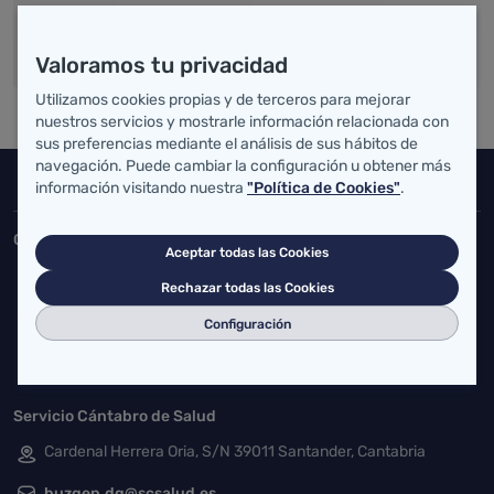
Valoramos tu privacidad
Utilizamos cookies propias y de terceros para mejorar
nuestros servicios y mostrarle información relacionada con
sus preferencias mediante el análisis de sus hábitos de
navegación. Puede cambiar la configuración u obtener más
Inicio del pie de página
información visitando nuestra
"Política de Cookies"
.
Salud Cantabria
Consejería de Salud
Aceptar todas las Cookies
Federico Vial 13, 39009 Santander, Cantabria
Rechazar todas las Cookies
atencionusuario@cantabria.es
Configuración
942208130
942395562
Servicio Cántabro de Salud
Cardenal Herrera Oria, S/N 39011 Santander, Cantabria
buzgen.dg@scsalud.es