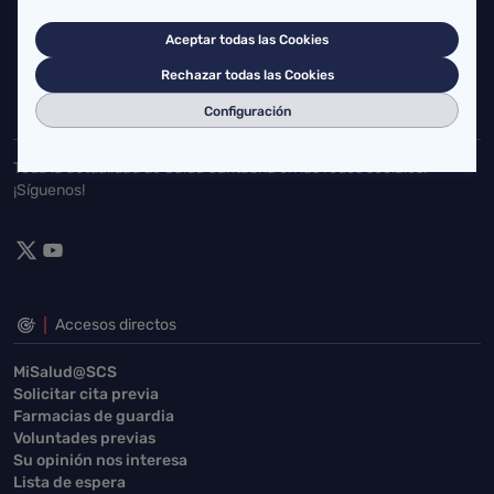
Cardenal Herrera Oria, S/N 39011 Santander, Cantabria
Aceptar todas las Cookies
buzgen.dg@scsalud.es
Rechazar todas las Cookies
942202770
942202772
Configuración
Toda la actualidad de Salud Cantabria en las redes sociales.
¡Síguenos!
Accesos directos
MiSalud@SCS
Solicitar cita previa
Farmacias de guardia
Voluntades previas
Su opinión nos interesa
Lista de espera