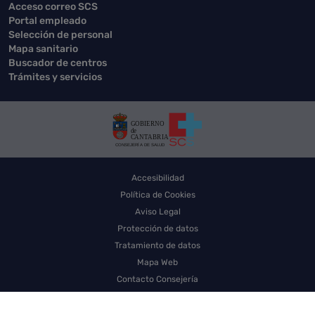
Acceso correo SCS
Portal empleado
Selección de personal
Mapa sanitario
Buscador de centros
Trámites y servicios
Accesibilidad
Política de Cookies
Aviso Legal
Protección de datos
Tratamiento de datos
Mapa Web
Contacto Consejería
Contacto SCS
Sello electrónico