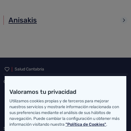
Anisakis
Inicio del pie de página
Salud Cantabria
Consejería de Salud
Valoramos tu privacidad
Federico Vial 13, 39009 Santander, Cantabria
Utilizamos cookies propias y de terceros para mejorar
atencionusuario@cantabria.es
nuestros servicios y mostrarle información relacionada con
sus preferencias mediante el análisis de sus hábitos de
942208130
942395562
navegación. Puede cambiar la configuración u obtener más
información visitando nuestra
"Política de Cookies"
.
Servicio Cántabro de Salud