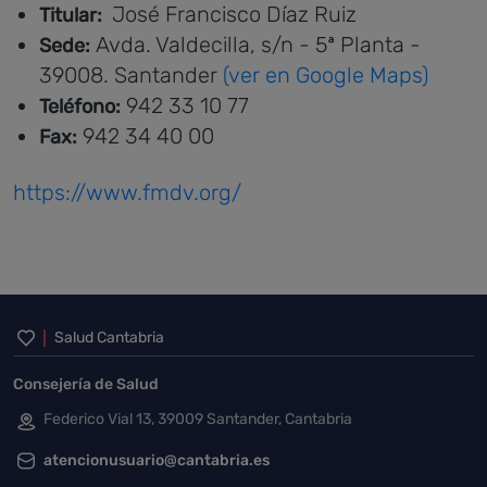
José Francisco Díaz Ruiz
Titular:
Avda. Valdecilla, s/n - 5ª Planta -
Sede:
39008. Santander
(ver en Google Maps)
942 33 10 77
Teléfono:
942 34 40 00
Fax:
https://www.fmdv.org/
Inicio del pie de página
Salud Cantabria
Consejería de Salud
Federico Vial 13, 39009 Santander, Cantabria
atencionusuario@cantabria.es