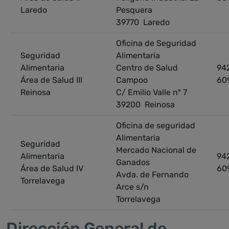
Laredo
Pesquera
39770 Laredo
Oficina de Seguridad
Seguridad
Alimentaria
Alimentaria
Centro de Salud
942
Área de Salud III
Campoo
609
Reinosa
C/ Emilio Valle nº 7
39200 Reinosa
Oficina de seguridad
Alimentaria
Seguridad
Mercado Nacional de
Alimentaria
942
Ganados
Área de Salud IV
60
Avda. de Fernando
Torrelavega
Arce s/n
Torrelavega
Dirección General de