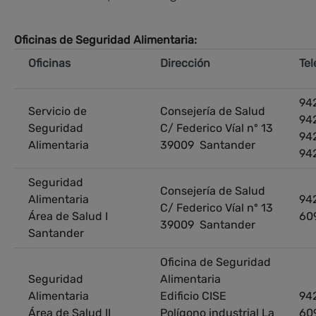
Oficinas de Seguridad Alimentaria:
Oficinas
Dirección
Tel
942
Servicio de
Consejería de Salud
942
Seguridad
C/ Federico Víal nº 13
942
Alimentaria
39009 Santander
942
Seguridad
Consejería de Salud
Alimentaria
942
C/ Federico Víal nº 13
Área de Salud I
609
39009 Santander
Santander
Oficina de Seguridad
Seguridad
Alimentaria
Alimentaria
Edificio CISE
942
Área de Salud II
Polígono industrial La
60