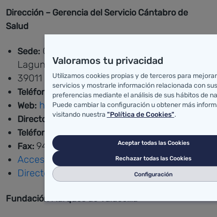
Dirección – Gerencia del Servicio Cántabro de
Salud
C/ Gutiérrez Solana Nº 4 (Edificio
Sede:
Valoramos tu privacidad
Lagunilla)
Utilizamos cookies propias y de terceros para mejora
39011 - Santander
(ver en Google Maps)
servicios y mostrarle información relacionada con su
942 20 27 70
Teléfono:
preferencias mediante el análisis de sus hábitos de n
http://www.scsalud.es
Web:
Puede cambiar la configuración u obtener más infor
visitando nuestra
"Política de Cookies"
.
Luis Carretero Alcántara.
Director Gerente:
942 20 28 23
Teléfono:
Aceptar todas las Cookies
942 202 829
Fax:
Acceso al Directorio Telefónico de Centros
Rechazar todas las Cookies
Directorio Telefónico de Centros (pdf)
Configuración
Fundación Marqués de Valdecilla