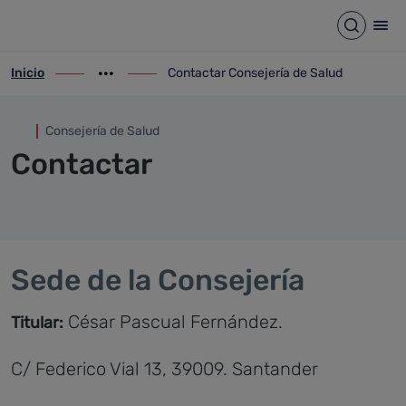
Contactar Consejería de Salu
Saltar al contenido principal
Abrir b
Abr
Inicio
Contactar Consejería de Salud
ir-a inicio
Mostrar opciones del camino de migas
ir-a Contactar Consejería de Salud
Consejería de Salud
Contactar
Sede de la Consejería
César Pascual Fernández.
Titular:
C/ Federico Vial 13, 39009. Santander