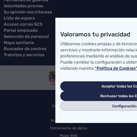
Voluntades previas
Su opinión nos interesa
Lista de espera
Acceso correo SCS
Portal empleado
Valoramos tu privacidad
Selección de personal
Mapa sanitario
Utilizamos cookies propias y de tercero
Buscador de centros
servicios y mostrarle información relac
Trámites y servicios
preferencias mediante el análisis de su
Puede cambiar la configuración u obte
visitando nuestra
"Política de Cookies
Aceptar todas las C
Rechazar todas las 
Accesibilidad
Configuración
Política de Cookies
Aviso Legal
Protección de datos
Tratamiento de datos
Mapa Web