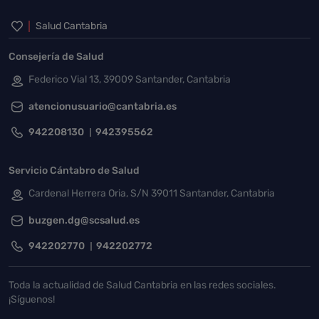
Inicio del pie de página
Salud Cantabria
Consejería de Salud
Federico Vial 13, 39009 Santander, Cantabria
atencionusuario@cantabria.es
942208130
942395562
Servicio Cántabro de Salud
Cardenal Herrera Oria, S/N 39011 Santander, Cantabria
buzgen.dg@scsalud.es
942202770
942202772
Toda la actualidad de Salud Cantabria en las redes sociales.
¡Síguenos!