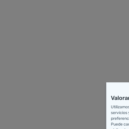
Valora
Utilizamo
servicios
preferenc
Puede cam