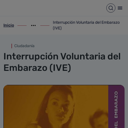
Interrupción Voluntaria del 
Saltar al contenido principal
Abrir b
Abr
Interrupción Voluntaria del Embarazo
Inicio
ir-a inicio
Mostrar opciones del camino de migas
ir-a Interrupción Voluntaria del Embarazo
(IVE)
Ciudadanía
Interrupción Voluntaria del
Embarazo (IVE)