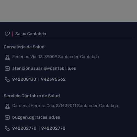
Inicio del pie de página
Salud Cantabria
Consejería de Salud
Federico Vial 13, 39009 Santander, Cantabria
atencionusuario@cantabria.es
942208130
942395562
Servicio Cántabro de Salud
Cardenal Herrera Oria, S/N 39011 Santander, Cantabria
buzgen.dg@scsalud.es
942202770
942202772