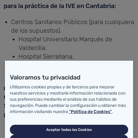
para la práctica de la IVE en Cantabria:
Centros Sanitarios Públicos (para cualquiera
de los supuestos).
Hospital Universitario Marqués de
Valdecilla.
Hospital Sierrallana.
Hospital de Laredo.
Valoramos tu privacidad
Utilizamos cookies propias y de terceros para mejorar
Centros privados autorizados de otras
nuestros servicios y mostrarle información relacionada con
Comunidades Autónomas con los que el
sus preferencias mediante el análisis de sus hábitos de
Servicio Cántabro de Salud tiene acuerdos
navegación. Puede cambiar la configuración u obtener más
información visitando nuestra
"Política de Cookies"
.
para realizar la IVE:
Clínica Ginemédica (Valladolid) (hasta las 22
Aceptar todas las Cookies