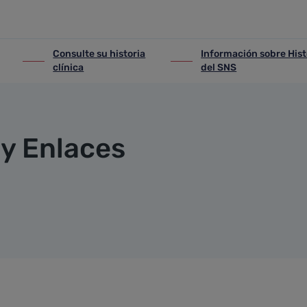
Consulte su historia
Información sobre Hist
iones
ir-a Consulte su historia clínica
ir-a Información sobre Histo
clínica
del SNS
y Enlaces