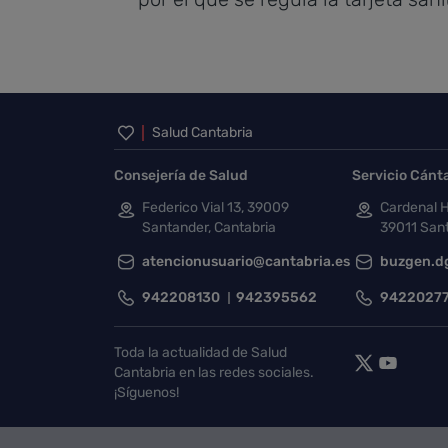
Inicio del pie de página
Salud Cantabria
Consejería de Salud
Servicio Cánt
Federico Vial 13, 39009
Cardenal H
Santander, Cantabria
39011 Sant
atencionusuario@cantabria.es
buzgen.d
942208130
942395562
9422027
Toda la actualidad de Salud
Cantabria en las redes sociales.
¡Síguenos!