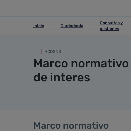
Marco y enlaces
Saltar al contenido principal
Consultas y
Inicio
Ciudadanía
ir-a inicio
ir-a Ciudadanía
ir-a Consultas y gest
gestiones
HCDSNS
Marco normativo 
de interes
Marco normativo