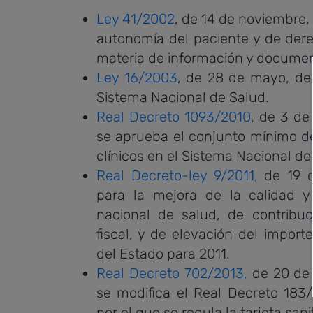
Ley 41/2002
, de 14 de noviembre,
autonomía del paciente y de dere
materia de información y document
Ley 16/2003
, de 28 de mayo, de 
Sistema Nacional de Salud.
Real Decreto 1093/2010
, de 3 de
se aprueba el conjunto mínimo de
clínicos en el Sistema Nacional de
Real Decreto-ley 9/2011,
de 19 
para la mejora de la calidad y
nacional de salud, de contribuc
fiscal, y de elevación del impor
del Estado para 2011.
Real Decreto 702/2013,
de 20 de 
se modifica el Real Decreto 183
por el que se regula la tarjeta sanit