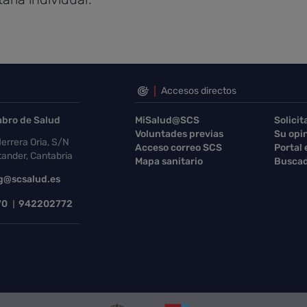
Accesos directos
abro de Salud
MiSalud@SCS
Solicit
Voluntades previas
Su opi
errera Oria, S/N
Acceso correo SCS
Portal
ander, Cantabria
Mapa sanitario
Buscad
g@scsalud.es
70
942202772