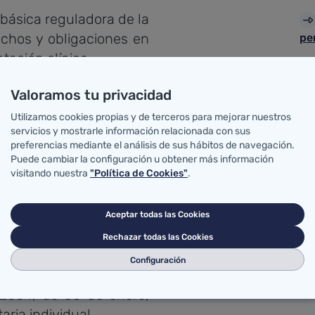
 básica reguladora de la
chos y obligaciones en
pe
ación clínica.
cohesión y calidad del
Valoramos tu privacidad
Sa
 septiembre, por el que
Utilizamos cookies propias y de terceros para mejorar nuestros
servicios y mostrarle información relacionada con sus
 datos de los informes
preferencias mediante el análisis de sus hábitos de navegación.
Sa
 Salud.
Puede cambiar la configuración u obtener más información
visitando nuestra
"Política de Cookies"
.
de agosto, de medidas
 cohesión del sistema
de
ión a la consolidación
Aceptar todas las Cookies
te máximo de los avales
Rechazar todas las Cookies
Configuración
septiembre, por el que
/2004, de 30 de enero,
aria individual.