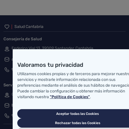
Inicio del pie de página
Salud Cantabria
Consejería de Salud
Federico Vial 13, 39009 Santander, Cantabria
atencionusuario@cantabria.es
Valoramos tu privacidad
942208130
942395562
Utilizamos cookies propias y de terceros para mejorar nuestr
servicios y mostrarle información relacionada con sus
Servicio Cántabro de Salud
preferencias mediante el análisis de sus hábitos de navegaci
Puede cambiar la configuración u obtener más información
Cardenal Herrera Oria, S/N 39011 Santander, Cantabria
visitando nuestra
"Política de Cookies"
.
buzgen.dg@scsalud.es
Aceptar todas las Cookies
942202770
942202772
Rechazar todas las Cookies