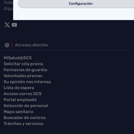
Toda la actualidad de Salud Cantabria en las redes sociales.
Configuración
¡Síguenos!
Accesos directos
MiSalud@SCS
Solicitar cita previa
Farmacias de guardia
Voluntades previas
Su opinión nos interesa
Lista de espera
Acceso correo SCS
Portal empleado
Selección de personal
Mapa sanitario
Buscador de centros
Trámites y servicios