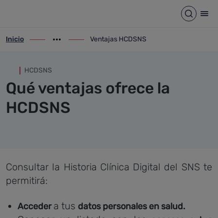
Ventajas HCDSNS
Saltar al contenido principal
Abrir b
Abr
Inicio
Ventajas HCDSNS
ir-a inicio
Mostrar opciones del camino de migas
ir-a Ventajas HCDSNS
HCDSNS
Qué ventajas ofrece la
HCDSNS
Consultar la Historia Clínica Digital del SNS te
permitirá:
a tus
Acceder
datos personales en salud.