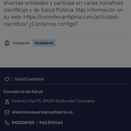
diversas entidades y participa en varias iniciativas
científicas y de Salud Pública. Más información en
su web: https://cohortecantabria.com/actividad-
cientifica/ ¿Contamos contigo?
Categoría:
Ciudadanía
Inicio del pie de página
Salud Cantabria
Consejería de Salud
Federico Vial 13, 39009 Santander, Cantabria
atencionusuario@cantabria.es
942208130
942395562