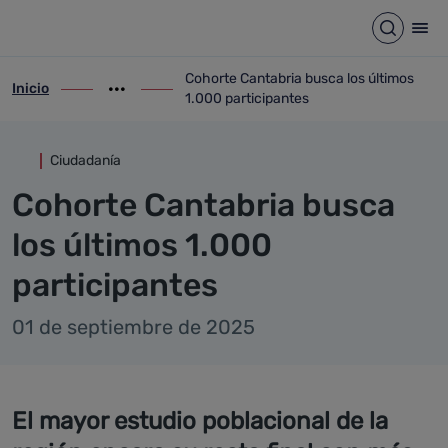
Detalle noticia
Saltar al contenido principal
Abrir b
Abr
Cohorte Cantabria busca los últimos
Inicio
ir-a inicio
Mostrar opciones del camino de migas
ir-a Cohorte Cantabria busca los últimos
1.000 participantes
Ciudadanía
Cohorte Cantabria busca
los últimos 1.000
participantes
01 de septiembre de 2025
El mayor estudio poblacional de la