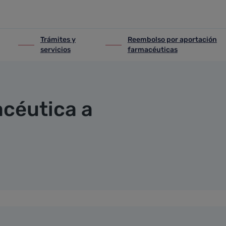
s usuarios
Trámites y
Reembolso por aportación
iones
ir-a Trámites y servicios
ir-a Reembolso por aportación fa
servicios
farmacéuticas
céutica a