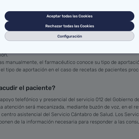
taria en la farmacia en el momento de la dispensación para a
Aceptar todas las Cookies
Rechazar todas las Cookies
Configuración
 mayoritariamente la Receta Informatizada y la Receta Elect
nguna diferencia. En la oficina de farmacia, conocen qué tip
ión.
as manualmente, el farmacéutico conoce su tipo de aportació
 el tipo de aportación en el caso de recetas de pacientes p
cudir el paciente?
apoyo telefónico y presencial del servicio 012 del Gobierno de
 La atención será mecanizada, mediante buzón de voz, en el res
 centro asistencial del Servicio Cántabro de Salud. Los Servic
ponen de la información necesaria para responder a las consul