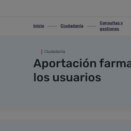
Aportación farmacéutica a lo
Saltar al contenido principal
Consultas y
Inicio
Ciudadanía
ir-a inicio
ir-a Ciudadanía
ir-a Consultas y gest
gestiones
Ciudadanía
Aportación farma
los usuarios