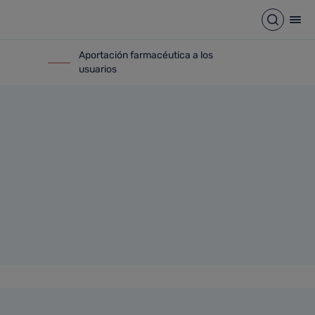
Abrir b
Abr
Aportación farmacéutica a los
rmacéuticas
ir-a Aportación farmacéutica a los usuarios
usuarios